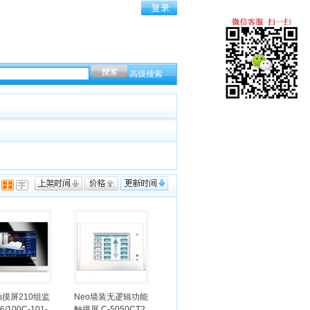
高级搜索
摸屏210组监
Neo墙装无逻辑功能
6/100C-101-
触摸屏 C-5050CT2