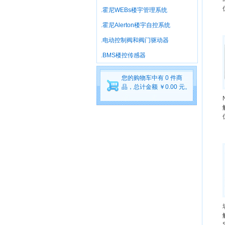
.霍尼WEBs楼宇管理系统
.霍尼Alerton楼宇自控系统
.电动控制阀和阀门驱动器
.BMS楼控传感器
您的购物车中有 0 件商
品，总计金额 ￥0.00 元。