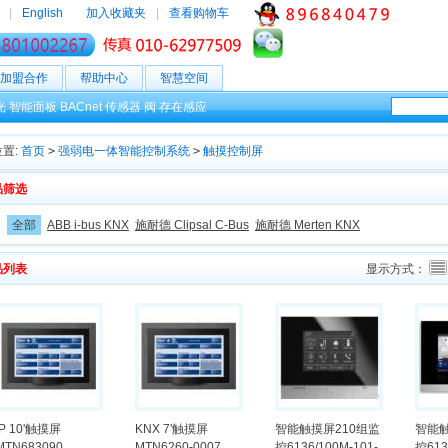
|
English
加入收藏夹
|
查看购物车
加盟合作
帮助中心
智慧空间
光
智能面板
BACnet
传感器
阀
存在感应
置:
首页
>
强弱电一体智能控制系统
>
触摸控制屏
品筛选
：
全部
ABB i-bus KNX
施耐德 Clipsal C-Bus
施耐德 Merten KNX
品列表
显示方式：
IP 10'触摸屏
KNX 7'触摸屏
智能触摸屏210组监
智能触
MTN683090
MTN6260-0007
控6136/100M-101-
控613