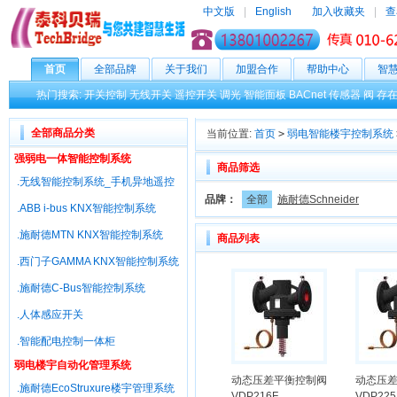
中文版
|
English
加入收藏夹
|
查
首页
全部品牌
关于我们
加盟合作
帮助中心
智
热门搜索:
开关控制
无线开关
遥控开关
调光
智能面板
BACnet
传感器
阀
存
全部商品分类
当前位置:
首页
>
弱电智能楼宇控制系统
强弱电一体智能控制系统
商品筛选
.无线智能控制系统_手机异地遥控
品牌：
全部
施耐德Schneider
.ABB i-bus KNX智能控制系统
.施耐德MTN KNX智能控制系统
商品列表
.西门子GAMMA KNX智能控制系统
.施耐德C-Bus智能控制系统
.人体感应开关
.智能配电控制一体柜
弱电楼宇自动化管理系统
动态压差平衡控制阀
动态压
.施耐德EcoStruxure楼宇管理系统
VDP216F
VDP225