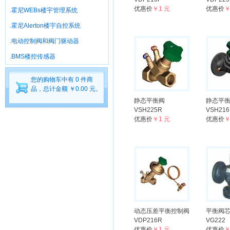
优惠价
￥1 元
优惠价
￥
.霍尼WEBs楼宇管理系统
.霍尼Alerton楼宇自控系统
.电动控制阀和阀门驱动器
.BMS楼控传感器
您的购物车中有 0 件商
品，总计金额 ￥0.00 元。
静态平衡阀
静态平
VSH225R
VSH216
优惠价
￥1 元
优惠价
￥
动态压差平衡控制阀
平衡阀
VDP216R
VG222
优惠价
￥1 元
优惠价
￥