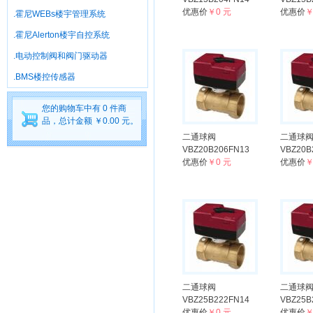
优惠价
￥0 元
优惠价
￥
.霍尼WEBs楼宇管理系统
.霍尼Alerton楼宇自控系统
.电动控制阀和阀门驱动器
.BMS楼控传感器
您的购物车中有 0 件商
品，总计金额 ￥0.00 元。
二通球阀
二通球
VBZ20B206FN13
VBZ20B
优惠价
￥0 元
优惠价
￥
二通球阀
二通球
VBZ25B222FN14
VBZ25B
优惠价
￥0 元
优惠价
￥