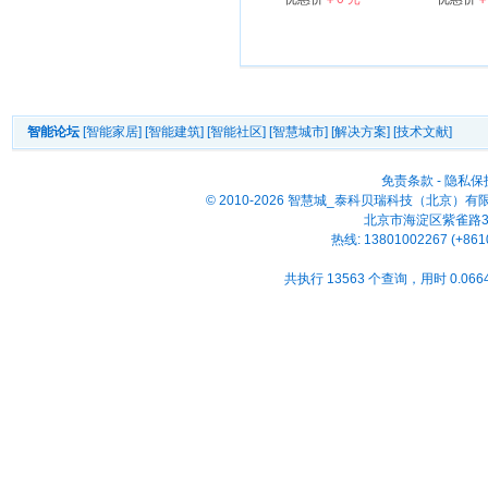
智能论坛
[智能家居]
[智能建筑]
[智能社区]
[智慧城市]
[解决方案]
[技术文献]
免责条款
-
隐私保
© 2010-2026 智慧城_泰科贝瑞科技（北京）
北京市海淀区紫雀路33号
热线: 13801002267 (+861
共执行 13563 个查询，用时 0.0664