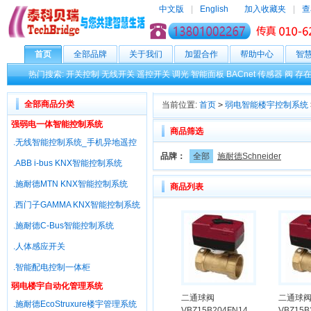
中文版
|
English
加入收藏夹
|
查
首页
全部品牌
关于我们
加盟合作
帮助中心
智
热门搜索:
开关控制
无线开关
遥控开关
调光
智能面板
BACnet
传感器
阀
存
全部商品分类
当前位置:
首页
>
弱电智能楼宇控制系统
强弱电一体智能控制系统
商品筛选
.无线智能控制系统_手机异地遥控
品牌：
全部
施耐德Schneider
.ABB i-bus KNX智能控制系统
.施耐德MTN KNX智能控制系统
商品列表
.西门子GAMMA KNX智能控制系统
.施耐德C-Bus智能控制系统
.人体感应开关
.智能配电控制一体柜
弱电楼宇自动化管理系统
二通球阀
二通球
.施耐德EcoStruxure楼宇管理系统
VBZ15B204FN14
VBZ15B