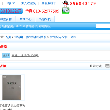
|
English
加入收藏夹
|
查看购物车
加盟合作
帮助中心
智慧空间
光
智能面板
BACnet
传感器
阀
存在感应
置:
首页
>
强弱电一体智能控制系统
>
智能配电控制一体柜
品筛选
：
全部
泰科贝瑞TechBridge
品列表
显示方式：
智能空调机组控制柜
Smart AHU