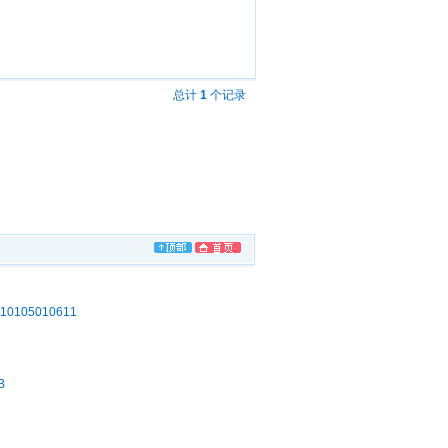
总计
1
个记录
105010611
B