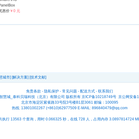
PanelBox
优惠价
￥0 元
慧城市]
[解决方案]
[技术文献]
免责条款
-
隐私保护
-
常见问题
-
配送方式
-
联系我们
2026 智慧城_泰科贝瑞科技（北京）有限公司 版权所有
京ICP备10218749号
京公网安备110
北京市海淀区紫雀路33号院3号楼B1层3061 邮编：100095
热线: 13801002267 (+8610)62977509 E-MAIL:
896840479@qq.com
共执行 13563 个查询，用时 0.066325 秒，在线 728 人，占用内存 3.0897814724 M