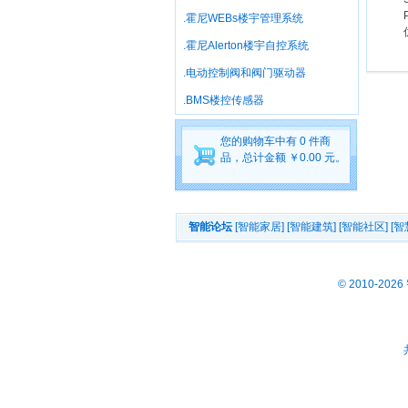
.霍尼WEBs楼宇管理系统
.霍尼Alerton楼宇自控系统
.电动控制阀和阀门驱动器
.BMS楼控传感器
您的购物车中有 0 件商
品，总计金额 ￥0.00 元。
智能论坛
[智能家居]
[智能建筑]
[智能社区]
[智
© 2010-