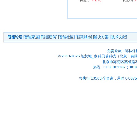
智能论坛
[智能家居]
[智能建筑]
[智能社区]
[智慧城市]
[解决方案]
[技术文献]
免责条款
-
隐私保
© 2010-2026 智慧城_泰科贝瑞科技（北京）
北京市海淀区紫雀路33号
热线: 13801002267 (+861
共执行 13563 个查询，用时 0.0675