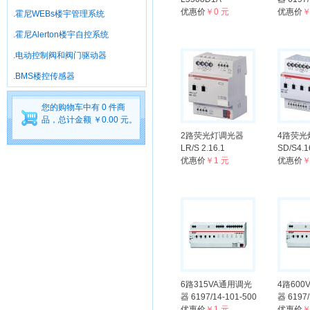
优惠价
￥0 元
优惠价
￥
.霍尼WEBs楼宇管理系统
.霍尼Alerton楼宇自控系统
.电动控制阀和阀门驱动器
.BMS楼控传感器
您的购物车中有 0 件商
品，总计金额 ￥0.00 元。
2路荧光灯调光器
4路荧光
LR/S 2.16.1
SD/S4.1
优惠价
￥1 元
优惠价
￥
6路315VA通用调光
4路600
器 6197/14-101-500
器 6197/
优惠价
￥1 元
优惠价
￥