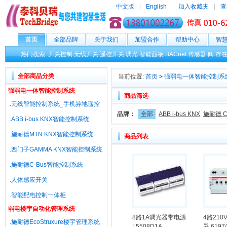
中文版
|
English
加入收藏夹
|
查
首页
全部品牌
关于我们
加盟合作
帮助中心
智
热门搜索:
开关控制
无线开关
遥控开关
调光
智能面板
BACnet
传感器
阀
存
全部商品分类
当前位置:
首页
>
强弱电一体智能控制系
强弱电一体智能控制系统
商品筛选
.无线智能控制系统_手机异地遥控
品牌：
全部
ABB i-bus KNX
施耐德 Cli
.ABB i-bus KNX智能控制系统
.施耐德MTN KNX智能控制系统
商品列表
.西门子GAMMA KNX智能控制系统
.施耐德C-Bus智能控制系统
.人体感应开关
.智能配电控制一体柜
弱电楼宇自动化管理系统
8路1A调光器带电源
4路210
.施耐德EcoStruxure楼宇管理系统
L5508D1A
器 6197/