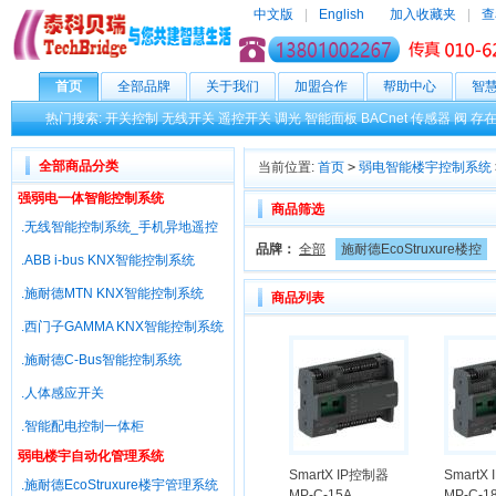
中文版
|
English
加入收藏夹
|
查
首页
全部品牌
关于我们
加盟合作
帮助中心
智
热门搜索:
开关控制
无线开关
遥控开关
调光
智能面板
BACnet
传感器
阀
存
全部商品分类
当前位置:
首页
>
弱电智能楼宇控制系统
强弱电一体智能控制系统
商品筛选
.无线智能控制系统_手机异地遥控
品牌：
全部
施耐德EcoStruxure楼控
.ABB i-bus KNX智能控制系统
.施耐德MTN KNX智能控制系统
商品列表
.西门子GAMMA KNX智能控制系统
.施耐德C-Bus智能控制系统
.人体感应开关
.智能配电控制一体柜
弱电楼宇自动化管理系统
SmartX IP控制器
SmartX
.施耐德EcoStruxure楼宇管理系统
MP-C-15A
MP-C-1