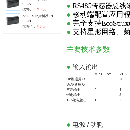
●
RS485传感器总线端
C-12A
优惠价：
￥0 元
●
移动端配置应用程
SmartX IP控制器 RP-
C-12B
●
完全支持EcoStr
优惠价：
￥0 元
●
支持星形网络、菊
主要技术参数
●
输入输出
MP-C-15A
MP-C-
Ub型通用IO
8
10
Uc型通用IO
三态输出
6
4
继电输出
3
12A继电输出
1
1
●
电源 / 功耗