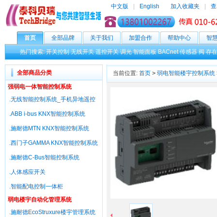
中文版
|
English
加入收藏夹
|
查
首页
全部品牌
关于我们
加盟合作
帮助中心
智
热门搜索:
开关控制
无线开关
遥控开关
调光
智能面板
BACnet
传感器
阀
存
全部商品分类
当前位置:
首页
>
弱电智能楼宇控制系统
强弱电一体智能控制系统
.无线智能控制系统_手机异地遥控
.ABB i-bus KNX智能控制系统
.施耐德MTN KNX智能控制系统
.西门子GAMMA KNX智能控制系统
.施耐德C-Bus智能控制系统
.人体感应开关
.智能配电控制一体柜
弱电楼宇自动化管理系统
.施耐德EcoStruxure楼宇管理系统