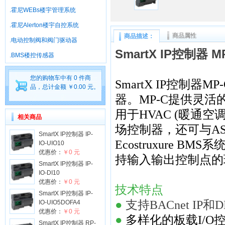
.霍尼WEBs楼宇管理系统
.霍尼Alerton楼宇自控系统
商品属性
商品描述：
.电动控制阀和阀门驱动器
SmartX IP控制器 MP
.BMS楼控传感器
您的购物车中有 0 件商
SmartX IP控制
品，总计金额 ￥0.00 元。
器。
MP-C提供灵活
用于HVAC (暖通空
相关商品
场控制器，还可与AS自动
SmartX IP控制器 IP-
Ecostruxure B
IO-UIO10
优惠价：
￥0 元
持输入输出控制点的
SmartX IP控制器 IP-
IO-DI10
优惠价：
￥0 元
技术特点
SmartX IP控制器 IP-
●
支持BACnet IP
IO-UIO5DOFA4
优惠价：
￥0 元
●
多样化的板载I/O
SmartX IP控制器 RP-