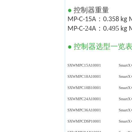
●
控制器重量
：
MP-C-15A
0.358 kg
24
：
495
MP-C-
A
0.
kg
●
控制器
选型一览
SXWMPC15A10001
SmartX 
SXWMPC18A10001
SmartX 
SXWMPC18B10001
SmartX 
SXWMPC24A10001
SmartX 
SXWMPC36A10001
SmartX 
SXWMPCDSP10001
SmartX 