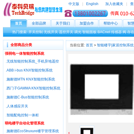
中文版
|
English
加入收藏夹
|
查
首页
全部品牌
关于我们
加盟合作
帮助中心
智
热门搜索:
开关控制
无线开关
遥控开关
调光
智能面板
BACnet
传感器
阀
存
全部商品分类
当前位置:
首页
>
智能楼宇|家居控制系统
强弱电一体智能控制系统
.无线智能控制系统_手机异地遥控
.ABB i-bus KNX智能控制系统
.施耐德MTN KNX智能控制系统
.西门子GAMMA KNX智能控制系统
.施耐德C-Bus智能控制系统
.人体感应开关
.智能配电控制一体柜
弱电楼宇自动化管理系统
.施耐德EcoStruxure楼宇管理系统