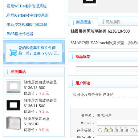
.霍尼WEBs楼宇管理系统
.霍尼Alerton楼宇自控系统
商品属性
商品描述：
.电动控制阀和阀门驱动器
触摸屏盖黑玻璃铬盖 6136/10-500
.BMS楼控传感器
SMART
或
LEANtouch
触摸屏盖，黑玻
您的购物车中有 0 件商
品，总计金额 ￥0.00 元。
商品标签
相关商品
触摸屏盖白玻璃铝盖
用户评论
6136/13-500
优惠价：
￥1 元
暂时还没有任何用户评论
触摸屏盖黑玻璃铝盖
6136/11-500
优惠价：
￥1 元
用户名：
匿名用户
触摸屏安装底盒
E-mail：
6136/UP
优惠价：
￥0 元
评价等级：
评论内容：