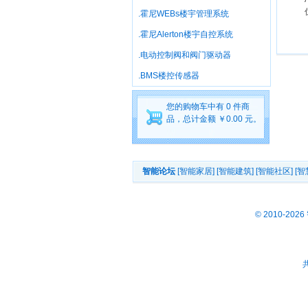
.霍尼WEBs楼宇管理系统
.霍尼Alerton楼宇自控系统
.电动控制阀和阀门驱动器
.BMS楼控传感器
您的购物车中有 0 件商
品，总计金额 ￥0.00 元。
智能论坛
[智能家居]
[智能建筑]
[智能社区]
[智
© 2010-
共