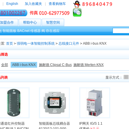
|
English
加入收藏夹
|
查看购物车
加盟合作
帮助中心
智慧空间
光
智能面板
BACnet
传感器
阀
存在感应
置:
首页
>
强弱电一体智能控制系统
>
总线接口元件
>
ABB i-bus KNX
品筛选
：
全部
ABB i-bus KNX
施耐德 Clipsal C-Bus
施耐德 Merten KNX
品列表
显示方式：
8通道红外控制器
智能面板总线耦合器
IP网关 IG/S 1.1
AVC/BU8.1 AVCON
6120/12-101-500
优惠价
￥0 元