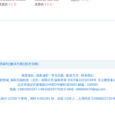
优惠价
￥1 元
优惠价
￥0 元
慧城市]
[解决方案]
[技术文献]
免责条款
-
隐私保护
-
常见问题
-
配送方式
-
联系我们
2026 智慧城_泰科贝瑞科技（北京）有限公司 版权所有
京ICP备10218749号
京公网安备110
北京市海淀区紫雀路33号院3号楼B1层3061 邮编：100095
热线: 13801002267 (+8610)62977509 E-MAIL:
896840479@qq.com
执行 13700 个查询，用时 0.091391 秒，在线 1339 人，占用内存 3.0896822720 