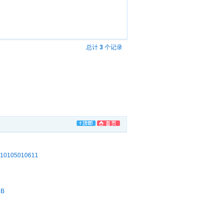
总计
3
个记录
105010611
MB