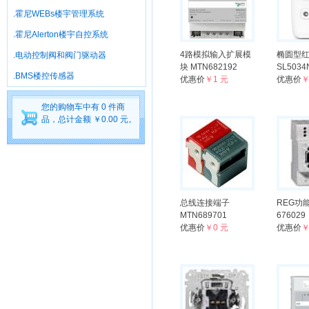
.霍尼WEBs楼宇管理系统
.霍尼Alerton楼宇自控系统
4路模拟输入扩展模
椭圆型
.电动控制阀和阀门驱动器
块 MTN682192
SL5034
.BMS楼控传感器
优惠价
￥1 元
优惠价
￥
您的购物车中有 0 件商
品，总计金额 ￥0.00 元。
总线连接端子
REG功
MTN689701
676029
优惠价
￥0 元
优惠价
￥