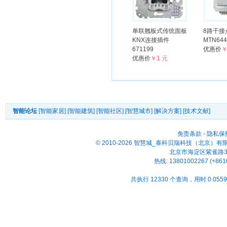
单联翘板式传统面板
8路干接
KNX连接插件
MTN644
671199
优惠价
￥
优惠价
￥1 元
智能论坛
[智能家居]
[智能建筑]
[智能社区]
[智慧城市]
[解决方案]
[技术文献]
免责条款
-
隐私保
© 2010-2026 智慧城_泰科贝瑞科技（北京）
北京市海淀区紫雀路33号
热线: 13801002267 (+861
共执行 12330 个查询，用时 0.0559