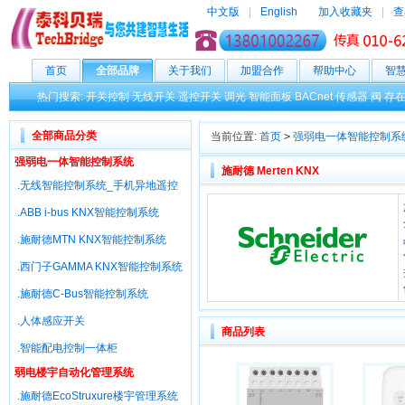
中文版
|
English
加入收藏夹
|
查
首页
全部品牌
关于我们
加盟合作
帮助中心
智
热门搜索:
开关控制
无线开关
遥控开关
调光
智能面板
BACnet
传感器
阀
存
全部商品分类
当前位置:
首页
>
强弱电一体智能控制系
强弱电一体智能控制系统
施耐德 Merten KNX
.无线智能控制系统_手机异地遥控
.ABB i-bus KNX智能控制系统
.施耐德MTN KNX智能控制系统
.西门子GAMMA KNX智能控制系统
.施耐德C-Bus智能控制系统
.人体感应开关
商品列表
.智能配电控制一体柜
弱电楼宇自动化管理系统
.施耐德EcoStruxure楼宇管理系统