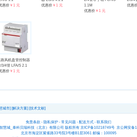
优惠价
￥1 元
优惠价
￥1 元
1.1M
优惠
优惠价
￥1 元
1路风机盘管控制器
2/3/4管 LFA/S 2.1
优惠价
￥1 元
慧城市]
[解决方案]
[技术文献]
免责条款
-
隐私保护
-
常见问题
-
配送方式
-
联系我们
2026 智慧城_泰科贝瑞科技（北京）有限公司 版权所有
京ICP备10218749号
京公网安备110
北京市海淀区紫雀路33号院3号楼B1层3061 邮编：100095