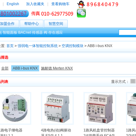
|
English
加入收藏夹
|
查看购物车
加盟合作
帮助中心
智慧空间
光
智能面板
BACnet
传感器
阀
存在感应
置:
首页
>
强弱电一体智能控制系统
>
空调控制模块
>
ABB i-bus KNX
品筛选
：
全部
ABB i-bus KNX
施耐德 Merten KNX
品列表
显示方式：
1路电子继电器
4路电热(动)阀驱动
1路风机盘管控制器
1路
ER/U 1.1
器 ES/S 4.1.1
2/4管带手动 FCA/S
2/3/4