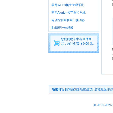
.霍尼WEBs楼宇管理系统
.霍尼Alerton楼宇自控系统
.电动控制阀和阀门驱动器
.BMS楼控传感器
您的购物车中有 0 件商
品，总计金额 ￥0.00 元。
智能论坛
[智能家居]
[智能建筑]
[智能社区]
[智
© 2010-