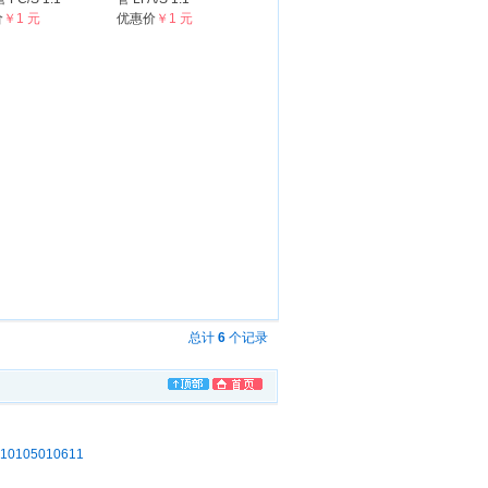
价
￥1 元
优惠价
￥1 元
总计
6
个记录
105010611